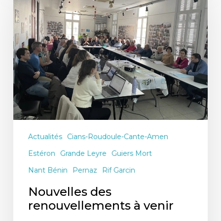
renouvellements
à
venir
Actualités
Cians-Roudoule-Cante-Amen
Estéron
Grande Leyre
Guiers Mort
Nant Bénin
Pernaz
Rif Garcin
Nouvelles des
renouvellements à venir