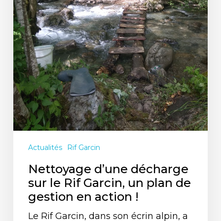
gestion
en
action
!
Actualités
Rif Garcin
Nettoyage d’une décharge
sur le Rif Garcin, un plan de
gestion en action !
Le Rif Garcin, dans son écrin alpin, a