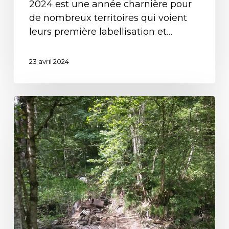
2024 est une année charnière pour
de nombreux territoires qui voient
leurs première labellisation et…
23 avril 2024
Nettoyage
d’une
décharge
sur
le
Rif
Garcin,
un
plan
de