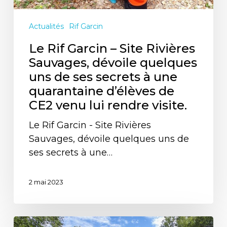
de
ses
Actualités
Rif Garcin
secrets
à
Le Rif Garcin – Site Rivières
une
Sauvages, dévoile quelques
quarantaine
uns de ses secrets à une
d’élèves
quarantaine d’élèves de
de
CE2 venu lui rendre visite.
CE2
Le Rif Garcin - Site Rivières
venu
Sauvages, dévoile quelques uns de
lui
ses secrets à une…
rendre
visite.
2 mai 2023
L’ADN