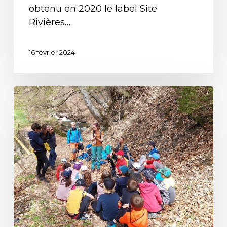
obtenu en 2020 le label Site
Rivières…
16 février 2024
Le
Rif
Garcin
–
Site
Rivières
Sauvages,
dévoile
quelques
uns