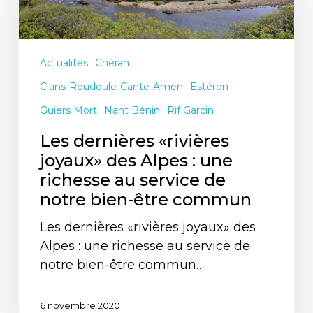
joyaux»
des
Alpes
Actualités
Chéran
:
une
Cians-Roudoule-Cante-Amen
Estéron
richesse
Guiers Mort
Nant Bénin
Rif Garcin
au
Les dernières «rivières
service
joyaux» des Alpes : une
de
richesse au service de
notre
notre bien-être commun
bien-
être
Les dernières «rivières joyaux» des
commun
Alpes : une richesse au service de
notre bien-être commun…
6 novembre 2020