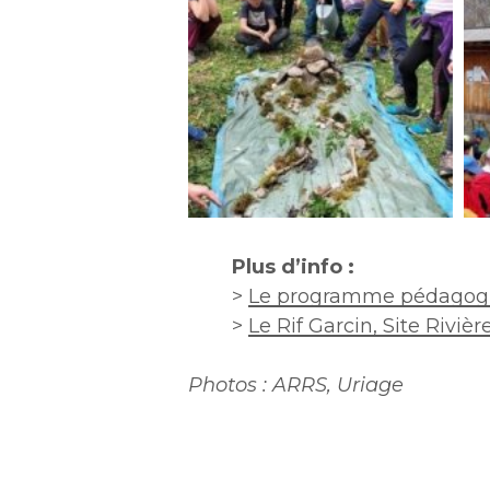
5
6
Plus d’info :
>
Le programme pédagogiq
>
Le Rif Garcin, Site Riviè
Photos : ARRS, Uriage