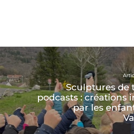
Arti
Sculptures de t
podcasts : créations i
par les enfan
Va