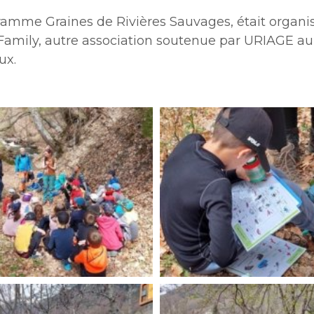
amme Graines de Rivières Sauvages, était organi
Family, autre association soutenue par URIAGE au ti
ux.
-
rif-
rcin-
garcin-
3
-
rif-
rcin-
garcin-