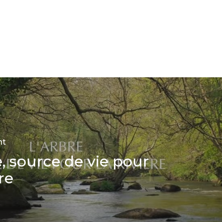
nt
e, source de vie pour
ère