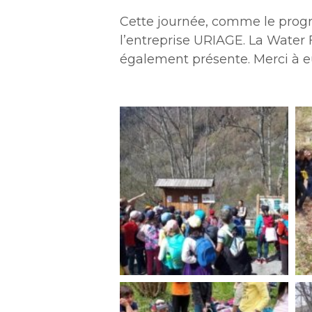
Cette journée, comme le progr
l’entreprise URIAGE. La Water 
également présente. Merci à e
rif-
rif
garcin-
ga
1
2
rig-
rif
garcin-
ga