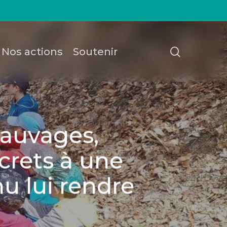
recherch
Nos actions
Soutenir
 Sauvages,
crets à une
u lui rendre