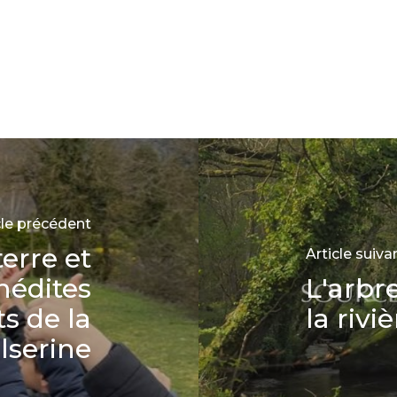
cle précédent
erre et
Article suiva
nédites
L'arbr
ts de la
la rivi
lserine