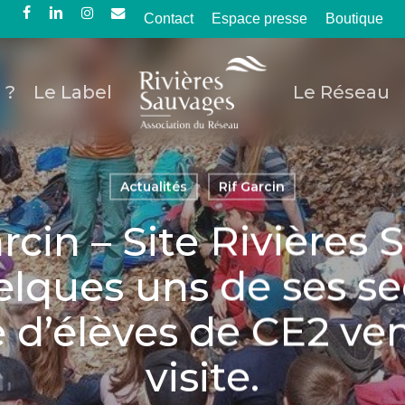
Contact
Espace presse
Boutique
facebook
linkedin
instagram
email
 ?
Le Label
Le Réseau
Actualités
Rif Garcin
rcin – Site Rivières
elques uns de ses se
 d’élèves de CE2 ven
visite.