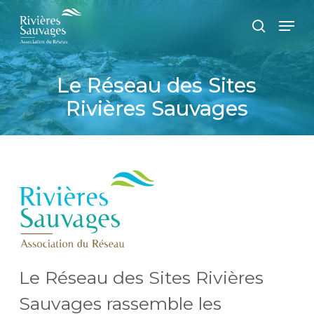
Passer
Panneau de gestion des cookies
Men
au
recherc
contenu
principal
Le Réseau des Sites
Rivières Sauvages
Le Réseau des Sites Rivières
Sauvages rassemble les