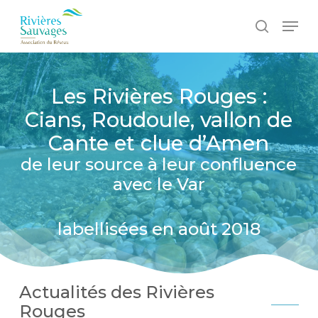
Passer
Panneau de gestion des cookies
Men
au
recherc
contenu
principal
Les Rivières Rouges :
Cians, Roudoule, vallon de
Cante et clue d’Amen
de leur source à leur confluence
avec le Var
labellisées en août 2018
Actualités des Rivières
Rouges