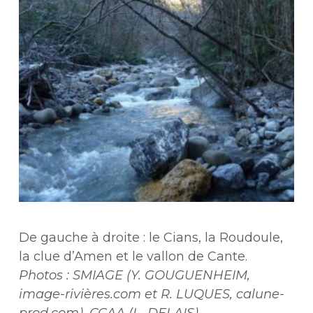
De gauche à droite : le Cians, la Roudoule,
la clue d’Amen et le vallon de Cante.
Photos : SMIAGE (Y. GOUGUENHEIM,
image-rivières.com et R. LUQUES, calune-
prod.com), CCAA (L. DELAIS)