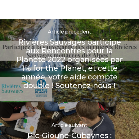
Article précédent
Rivières Sauvages participe
aux Rencontres pour la
Planète 2022 organisées par
1% for the Planet, et cette
année, votre aide compte
double ! Soutenez-nous !
Article suivant
Pic-Gioune-Cubaynes :