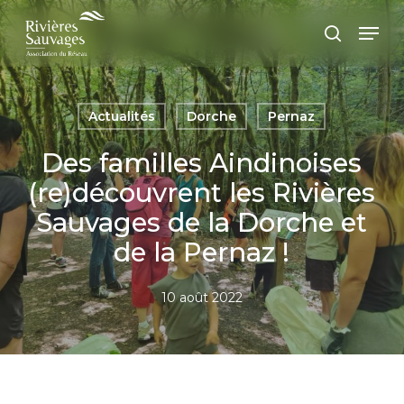
Passer
Panneau de gestion des cookies
Men
au
recherc
contenu
principal
Actualités
Dorche
Pernaz
Des familles Aindinoises
(re)découvrent les Rivières
Sauvages de la Dorche et
de la Pernaz !
10 août 2022