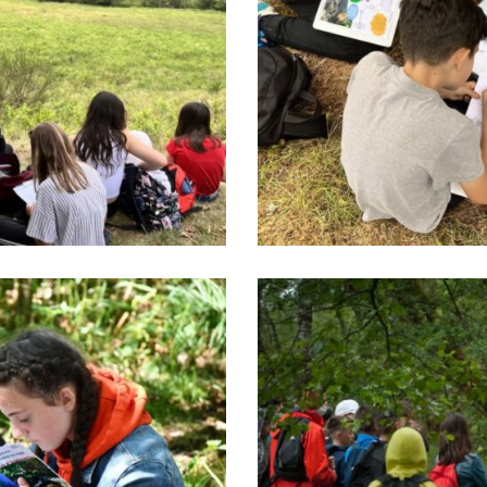
pic-
4