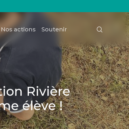
recherch
Nos actions
Soutenir
ion Rivière
me élève !