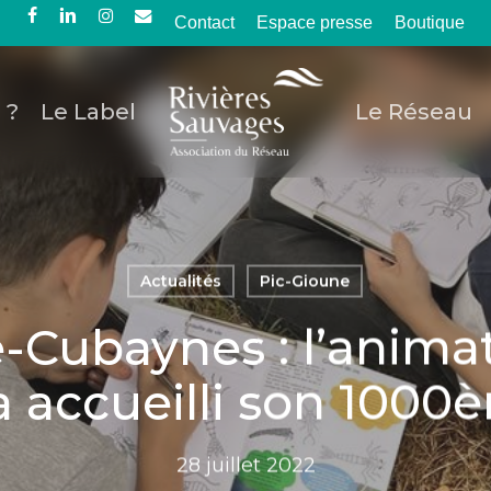
Contact
Espace presse
Boutique
facebook
linkedin
instagram
email
 ?
Le Label
Le Réseau
Actualités
Pic-Gioune
-Cubaynes : l’animat
 accueilli son 1000è
28 juillet 2022