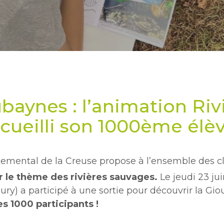
ou ESC pour fermer
baynes : l’animation Riv
cueilli son 1000ème élèv
rtemental de la Creuse propose à l’ensemble des 
 le thème des rivières sauvages.
Le jeudi 23 ju
ury) a participé à une sortie pour découvrir la Gi
es
1000 participants !