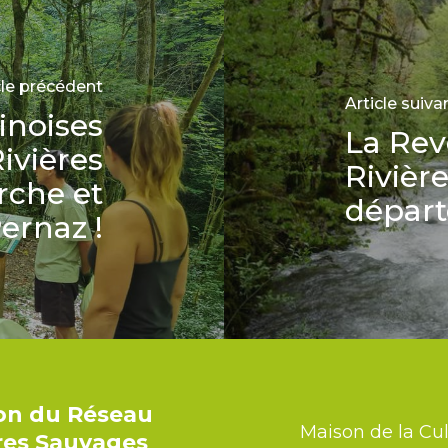
cle précédent
Article suiva
inoises
La Rev
ivières
Rivièr
rche et
départ
Pernaz !
ion du Réseau
Maison de la Cul
ères Sauvages