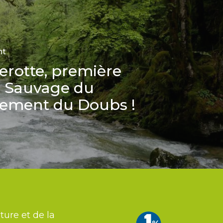
nt
erotte, première
e Sauvage du
ement du Doubs !
ture et de la