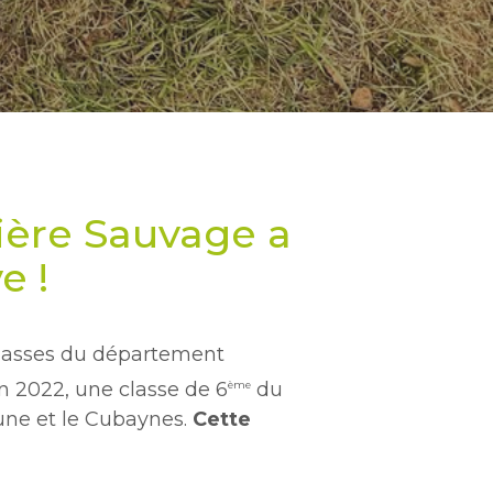
ière Sauvage a
e !
classes du département
in 2022, une classe de 6
du
ème
oune et le Cubaynes.
Cette