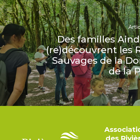
Arti
Des familles Aind
(re)découvrent les R
Sauvages de la Do
de la 
Associat
des Rivi