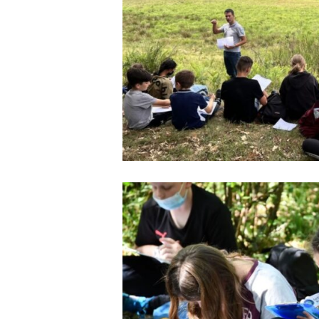
pic-
3