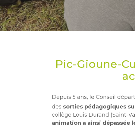
Appuyez sur Entrée pour une recherche 
Pic-Gioune-Cu
ac
Depuis 5 ans, le Conseil dépa
des
sorties pédagogiques sur
collège Louis Durand (Saint-Va
animation a ainsi dépassée l