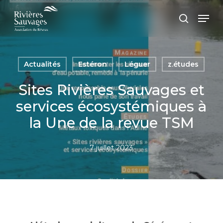
Passer
Panneau de gestion des cookies
Men
au
recherc
contenu
principal
Actualités
Estéron
Léguer
z.études
Sites Rivières Sauvages et
services écosystémiques à
la Une de la revue TSM
7 juillet 2023