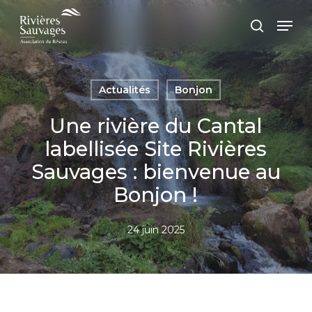
Passer
Panneau de gestion des cookies
Men
au
recherc
contenu
principal
Actualités
Bonjon
Une rivière du Cantal
labellisée Site Rivières
Sauvages : bienvenue au
Bonjon !
24 juin 2025