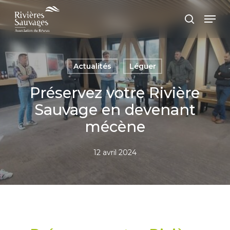
Passer
Panneau de gestion des cookies
Men
au
recherc
contenu
principal
Actualités
Léguer
Préservez votre Rivière
Sauvage en devenant
mécène
12 avril 2024