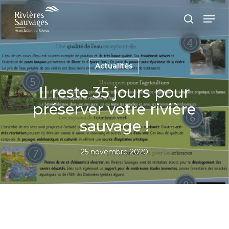
Passer
Panneau de gestion des cookies
Men
au
recherc
contenu
principal
Actualités
Il reste 35 jours pour
préserver votre rivière
sauvage !
25 novembre 2020