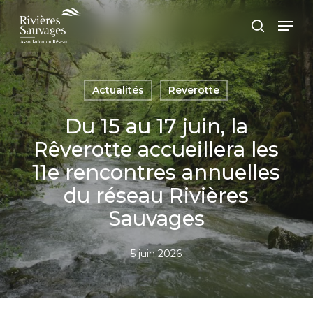
Passer
Panneau de gestion des cookies
Men
au
recherc
contenu
principal
Actualités
Reverotte
Du 15 au 17 juin, la
Rêverotte accueillera les
11e rencontres annuelles
du réseau Rivières
Sauvages
5 juin 2026