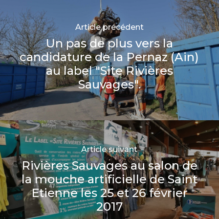
Article précédent
Un pas de plus vers la
candidature de la Pernaz (Ain)
au label "Site Rivières
Sauvages".
Article suivant
Rivières Sauvages au salon de
la mouche artificielle de Saint
Etienne les 25 et 26 février
2017