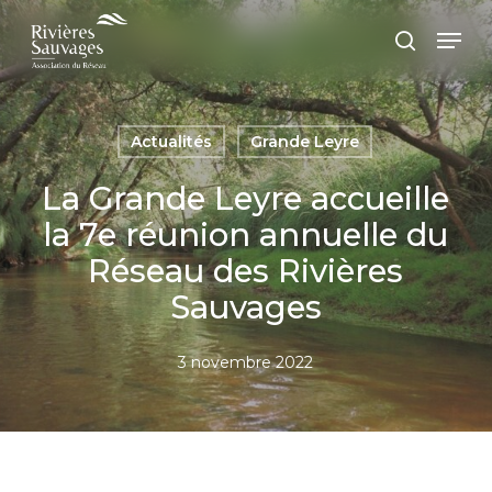
Passer
Panneau de gestion des cookies
Men
au
recherc
contenu
principal
Actualités
Grande Leyre
La Grande Leyre accueille
la 7e réunion annuelle du
Réseau des Rivières
Sauvages
3 novembre 2022