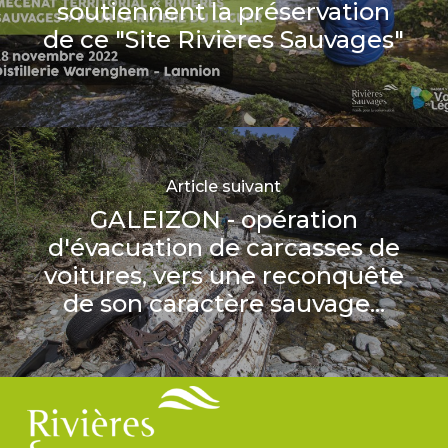
soutiennent la préservation
de ce "Site Rivières Sauvages"
Article suivant
GALEIZON - opération
d'évacuation de carcasses de
voitures, vers une reconquête
de son caractère sauvage...