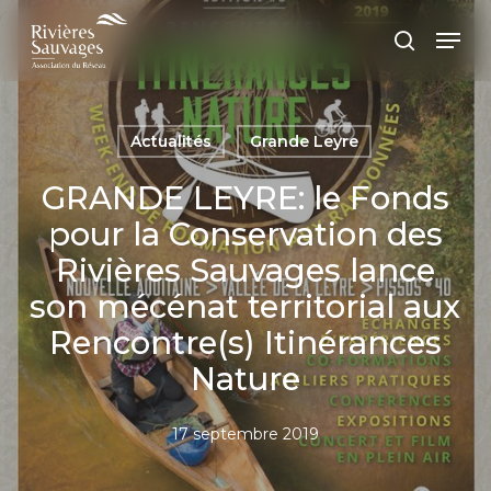
Passer
Panneau de gestion des cookies
Men
au
recherc
contenu
principal
Actualités
Grande Leyre
GRANDE LEYRE: le Fonds
pour la Conservation des
Rivières Sauvages lance
son mécénat territorial aux
Rencontre(s) Itinérances
Nature
17 septembre 2019