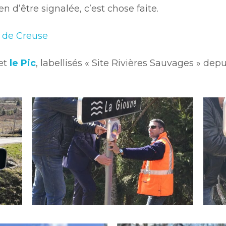
n d’être signalée, c’est chose faite.
t de Creuse
et
le Pic
, labellisés « Site Rivières Sauvages » depu
_sauvages_cc_RS-
gioune_panneau_site_rivieres_sauvages_c
giou
2
1