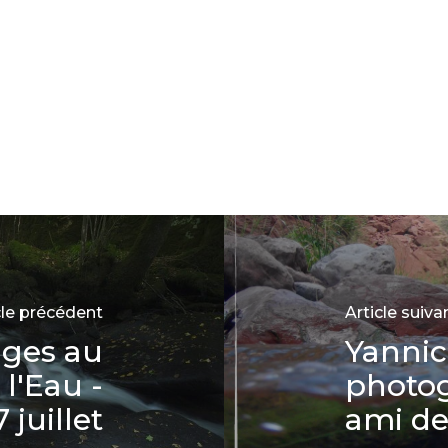
cle précédent
Article suiva
ages au
Yanni
 l'Eau -
photo
 juillet
ami de