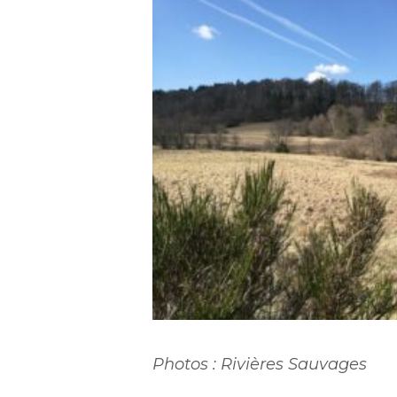
gioune_panneau_site_rivieres
4
Photos : Rivières Sauvages