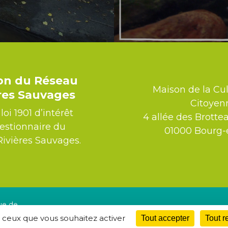
ion du Réseau
Maison de la Cul
ères Sauvages
Citoyen
loi 1901 d’intérêt
4 allée des Brotte
gestionnaire du
01000 Bourg-
vières Sauvages.
ue de
r ceux que vous souhaitez activer
Tout accepter
Tout r