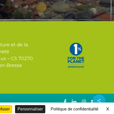
ture et de la
neté
aux – CS 70270
en-Bresse
Share
facebook
linkedin
instagram
email
X
Ma
efuser
Personnaliser
Politique de confidentialité