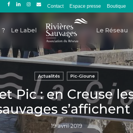
Contact
Espace presse
Boutique
facebook
linkedin
instagram
email
 ?
Le Label
Le Réseau
Actualités
Pic-Gioune
t Pic : en Creuse les
sauvages s’affichent 
19 avril 2019