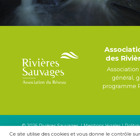
Associat
des Rivi
Association 
général, 
programme Ri
© 2026 Rivières Sauvages. |
Mentions légales
|
Politiq
confidentialité
Ce site utilise des cookies et vous donne le contrôle su