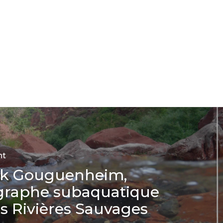
nt
ck Gouguenheim,
graphe subaquatique
s Rivières Sauvages