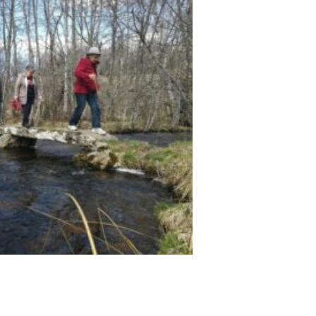
vieres_sauvages_cc_RS-