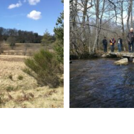
_sauvages_cc_RS-
gioune_panneau_site_ri
5