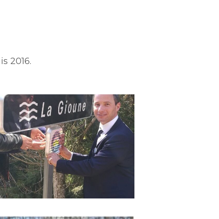
is 2016.
c_RS-
ne_panneau_site_rivieres_sauvages_cc_RS-