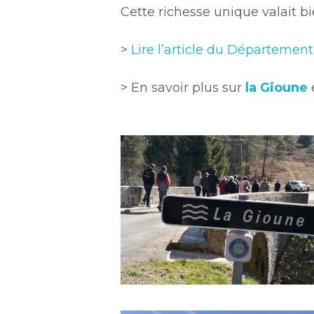
Cette richesse unique valait bie
>
Lire l’article du Départemen
> En savoir plus sur
la Gioune
gioune_panneau_site_rivieres
3