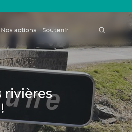
recherch
Nos actions
Soutenir
 rivières
!