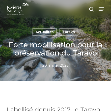
Passer
Panneau de gestion des cookies
Men
au
recherc
contenu
principal
Actualités
Taravo
Forte mobilisation pour la
préservation du Taravo
20 janvier 2026
Labellisé depuis 2017, le Taravo