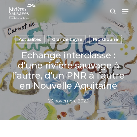
Passer
Panneau de gestion des cookies
Men
au
recherc
contenu
principal
Actualités
Grande Leyre
Pic-Gioune
Echange interclasse :
d’une rivière sauvage à
l’autre, d’un PNR à l’autre
en Nouvelle Aquitaine
23 novembre 2023