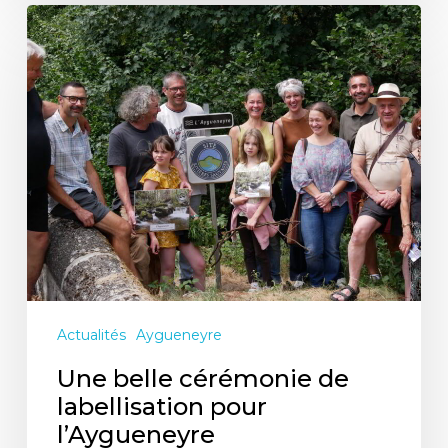
Une
belle
cérémonie
de
labellisation
pour
l’Aygueneyre
Actualités
Aygueneyre
Une belle cérémonie de
labellisation pour
l’Aygueneyre