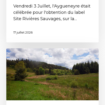
Vendredi 3 Juillet, l'Aygueneyre était
célébrée pour l'obtention du label
Site Rivières Sauvages, sur la…
17 juillet 2026
L’Aygueneyre
en
Ardèche
obtient
le
label
Site
Rivières
Sauvages