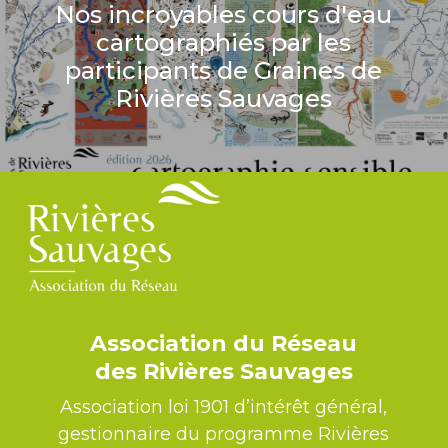
Nos incroyables cours d'eau
cartographiés par les
participants de Graines de
Rivières Sauvages
Association du Réseau
des Rivières Sauvages
Association loi 1901 d’intérêt général,
gestionnaire du programme Rivières